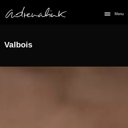
M
e
n
u
Valbois