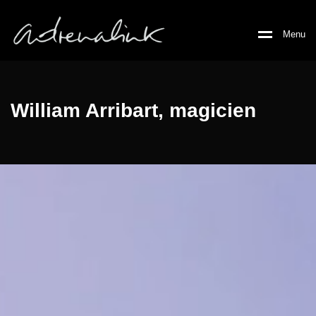
M
e
n
u
William Arribart, magicien