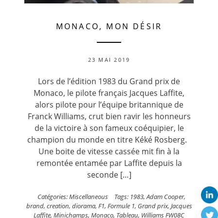
MONACO, MON DÉSIR
23 MAI 2019
Lors de l’édition 1983 du Grand prix de
Monaco, le pilote français Jacques Laffite,
alors pilote pour l’équipe britannique de
Franck Williams, crut bien ravir les honneurs
de la victoire à son fameux coéquipier, le
champion du monde en titre Kéké Rosberg.
Une boite de vitesse cassée mit fin à la
remontée entamée par Laffite depuis la
seconde […]
Catégories:
Miscellaneous
Tags:
1983
,
Adam Cooper
,
brand
,
creation
,
diorama
,
F1
,
Formule 1
,
Grand prix
,
Jacques
Laffite
,
Minichamps
,
Monaco
,
Tableau
,
Williams FW08C