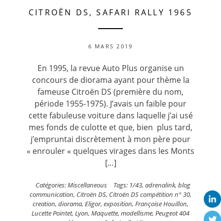
CITROËN DS, SAFARI RALLY 1965
6 MARS 2019
En 1995, la revue Auto Plus organise un
concours de diorama ayant pour thème la
fameuse Citroën DS (première du nom,
période 1955-1975). J’avais un faible pour
cette fabuleuse voiture dans laquelle j’ai usé
mes fonds de culotte et que, bien plus tard,
j’empruntai discrètement à mon père pour
« enrouler « quelques virages dans les Monts
[…]
Catégories:
Miscellaneous
Tags:
1/43
,
adrenalink
,
blog
communication
,
Citroën DS
,
Citroën DS compétition n° 30
,
creation
,
diorama
,
Eligor
,
exposition
,
Françoise Houillon
,
Lucette Pointet
,
Lyon
,
Maquette
,
modellisme
,
Peugeot 404