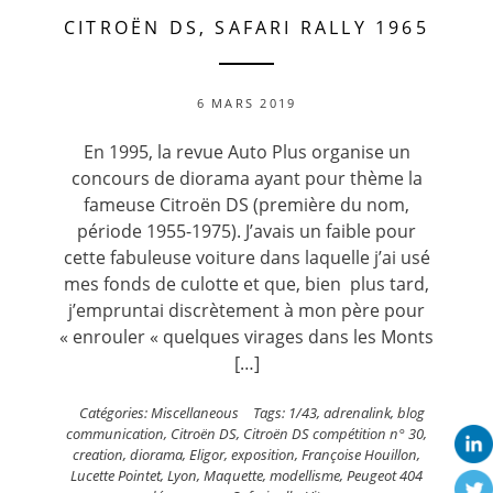
CITROËN DS, SAFARI RALLY 1965
6 MARS 2019
En 1995, la revue Auto Plus organise un
concours de diorama ayant pour thème la
fameuse Citroën DS (première du nom,
période 1955-1975). J’avais un faible pour
cette fabuleuse voiture dans laquelle j’ai usé
mes fonds de culotte et que, bien plus tard,
j’empruntai discrètement à mon père pour
« enrouler « quelques virages dans les Monts
[…]
Catégories:
Miscellaneous
Tags:
1/43
,
adrenalink
,
blog
communication
,
Citroën DS
,
Citroën DS compétition n° 30
,
creation
,
diorama
,
Eligor
,
exposition
,
Françoise Houillon
,
Lucette Pointet
,
Lyon
,
Maquette
,
modellisme
,
Peugeot 404