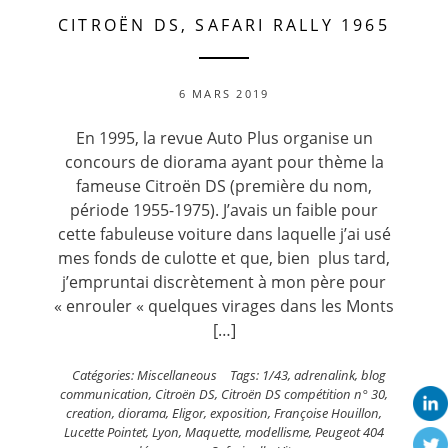
CITROËN DS, SAFARI RALLY 1965
6 MARS 2019
En 1995, la revue Auto Plus organise un
concours de diorama ayant pour thème la
fameuse Citroën DS (première du nom,
période 1955-1975). J’avais un faible pour
cette fabuleuse voiture dans laquelle j’ai usé
mes fonds de culotte et que, bien plus tard,
j’empruntai discrètement à mon père pour
« enrouler « quelques virages dans les Monts
[…]
Catégories:
Miscellaneous
Tags:
1/43
,
adrenalink
,
blog
communication
,
Citroën DS
,
Citroën DS compétition n° 30
,
creation
,
diorama
,
Eligor
,
exposition
,
Françoise Houillon
,
Lucette Pointet
,
Lyon
,
Maquette
,
modellisme
,
Peugeot 404