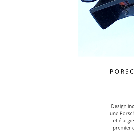
PORSC
Design in
une Porsch
et élargi
premier e