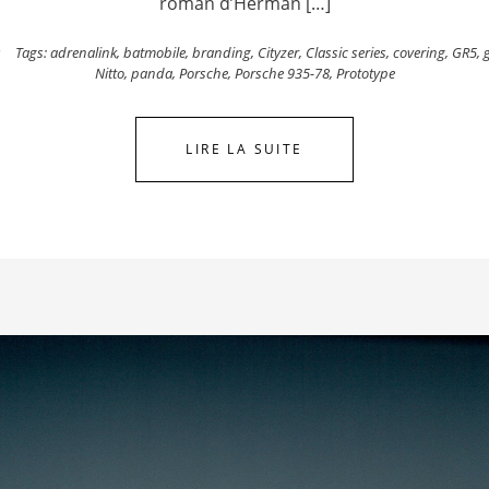
roman d’Herman […]
s
Tags:
adrenalink
,
batmobile
,
branding
,
Cityzer
,
Classic series
,
covering
,
GR5
,
Nitto
,
panda
,
Porsche
,
Porsche 935-78
,
Prototype
LIRE LA SUITE