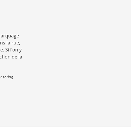
 marquage
s la rue,
. Si l’on y
ction de la
nsoring