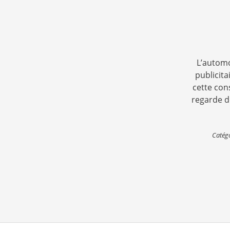
L’automo
publicit
cette cons
regarde de
Catég