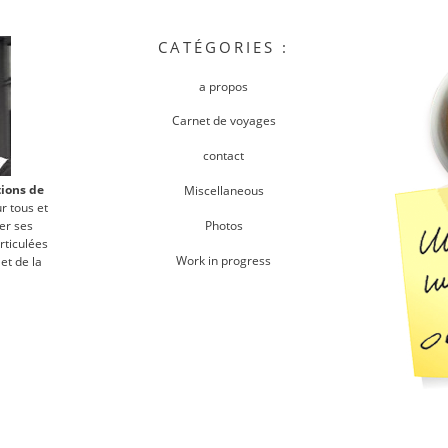
CATÉGORIES :
a propos
Carnet de voyages
contact
tions de
Miscellaneous
r tous et
er ses
Photos
rticulées
Work in progress
et de la