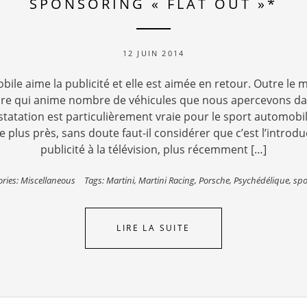
SPONSORING « FLAT OUT »*
12 JUIN 2014
bile aime la publicité et elle est aimée en retour. Outre le
aire qui anime nombre de véhicules que nous apercevons dan
tatation est particulièrement vraie pour le sport automobile
 plus près, sans doute faut-il considérer que c’est l’introdu
publicité à la télévision, plus récemment […]
ories:
Miscellaneous
Tags:
Martini
,
Martini Racing
,
Porsche
,
Psychédélique
,
spo
LIRE LA SUITE