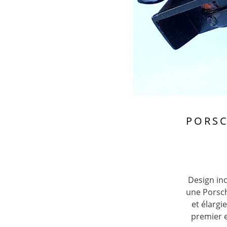
PORSC
Design in
une Porsch
et élargi
premier e