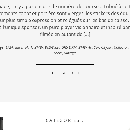
ge, il n’y a pas encore de numéro de course attribué à cet
cements capot et portière sont vierges, les stickers des éq
eur plus simple expression et relégués sur les bas de caisse. 
 l’unique sponsor, un pure player visionnaire et inspiré par
filmée en autant de […]
gs:
1/24
,
adrenalink
,
BMW
,
BMW 320 GR5 DRM
,
BMW Art Car
,
Cityzer
,
Collector
,
room
,
Vintage
LIRE LA SUITE
CATÉGORIES :