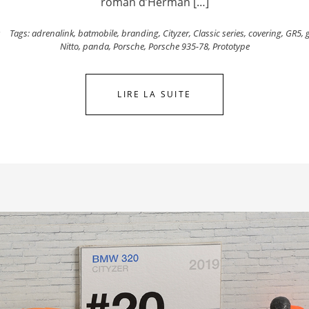
roman d’Herman […]
s
Tags:
adrenalink
,
batmobile
,
branding
,
Cityzer
,
Classic series
,
covering
,
GR5
,
Nitto
,
panda
,
Porsche
,
Porsche 935-78
,
Prototype
LIRE LA SUITE