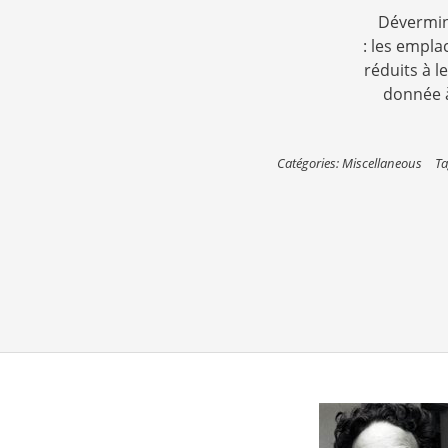
Dévermina
: les empla
réduits à l
donnée à
Catégories:
Miscellaneous
Ta