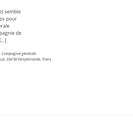
e) semble
mps pour
érale
mpagnie de
[…]
,
Compagnie générale
que
,
SNCM-Ferryterranée
,
Trans