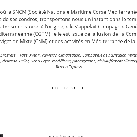
e où la SNCM (Société Nationale Maritime Corse Méditerrané
e de ses cendres, transportons nous un instant dans le te
siter son histoire. A l’origine, elle s’appelait Compagnie Gén
terraneenne (CGTM) : elle est issue de la fusion de la Co
vigation Mixte (CNM) et des activités en Méditerranée de la 
 progress
Tags:
Avenir
,
car-ferry
,
climatisation
,
Compagnie de navigation mixte
1
,
diorama
,
Heller
,
Henri Peyre
,
modélisme
,
photographe
,
réchauffement climati
Tirreno Express
LIRE LA SUITE