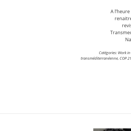
A l’heur
renaitr
revi
Transmedi
Na
Catégories:
Work in
transméditerranéenne
,
COP 2