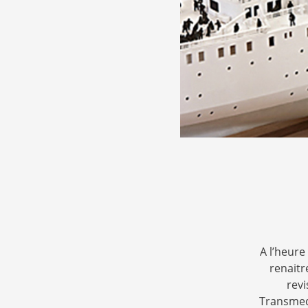
A l’heur
renaitr
revi
Transmedi