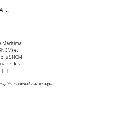
ÉA…
e Maritima
 SNCM) et
de la SNCM
enaire des
e […]
graphisme
,
identité visuelle
,
logo
,