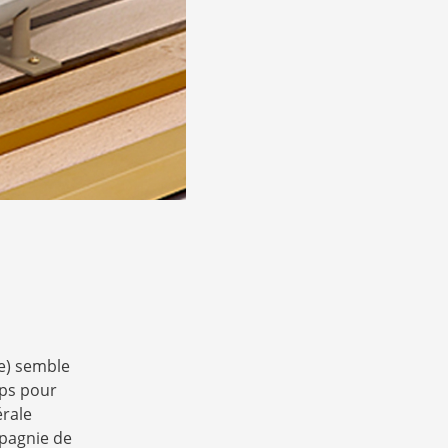
e) semble
mps pour
érale
mpagnie de