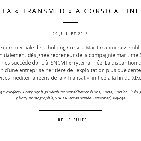
 LA « TRANSMED » À CORSICA LIN
29 JUILLET 2016
 commerciale de la holding Corsica Maritima qui rassembl
(initialement désignée repreneur de la compagnie maritime
erries succède donc à SNCM Ferryterrannée. La disparition 
fin d’une entreprise héritière de l’exploitation plus que cent
ices méditerranéens de la « Transat », initiée à la fin du XIX
gs:
car-ferry
,
Compagnie générale transméditerranéenne
,
Corse
,
Corsica Linéa
,
photo
,
photographie
,
SNCM-Ferryterranée
,
Transmed
,
Voyage
LIRE LA SUITE